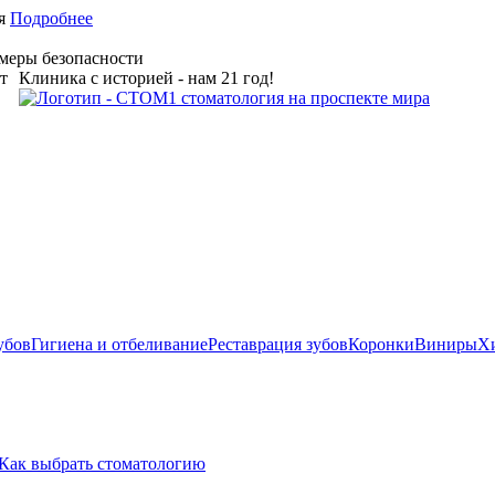
ия
Подробнее
меры безопасности
Клиника с историей - нам 21 год!
убов
Гигиена и отбеливание
Реставрация зубов
Коронки
Виниры
Х
Как выбрать стоматологию