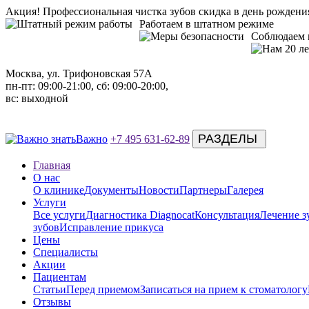
Акция!
Профессиональная чистка зубов скидка в день рожден
Работаем в штатном режиме
Соблюдаем 
Москва, ул. Трифоновская 57А
пн-пт: 09:00-21:00, сб: 09:00-20:00,
вс: выходной
РАЗДЕЛЫ
Важно
+7 495 631-62-89
Главная
О нас
О клинике
Документы
Новости
Партнеры
Галерея
Услуги
Все услуги
Диагностика Diagnocat
Консультация
Лечение з
зубов
Исправление прикуса
Цены
Специалисты
Акции
Пациентам
Статьи
Перед приемом
Записаться на прием к стоматологу
Отзывы