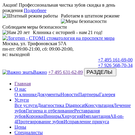
Акция!
Профессиональная чистка зубов скидка в день
рождения
Подробнее
Работаем в штатном режиме
Соблюдаем меры безопасности
Клиника с историей - нам 21 год!
Москва, ул. Трифоновская 57А
пн-пт: 09:00-21:00, сб: 09:00-20:00,
вс: выходной
+7 495 161-69-00
+7 926 568-70-34
РАЗДЕЛЫ
Важно
+7 495 631-62-89
Главная
О нас
О клинике
Документы
Новости
Партнеры
Галерея
Услуги
Все услуги
Диагностика Diagnocat
Консультация
Лечение
зубов
Гигиена и отбеливание
Реставрация
зубов
Коронки
Виниры
Хирургия
Имплантация
All-on-
4
Протезирование зубов
Исправление прикуса
Цены
Специалисты